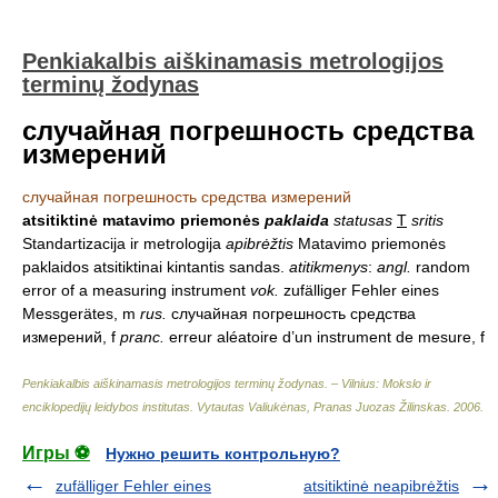
Penkiakalbis aiškinamasis metrologijos
terminų žodynas
случайная погрешность средства
измерений
случайная погрешность средства измерений
atsitiktinė matavimo priemonės
paklaida
statusas
T
sritis
Standartizacija ir metrologija
apibrėžtis
Matavimo priemonės
paklaidos atsitiktinai kintantis sandas.
atitikmenys
:
angl.
random
error of a measuring instrument
vok.
zufälliger Fehler eines
Messgerätes, m
rus.
случайная погрешность средства
измерений, f
pranc.
erreur aléatoire d’un instrument de mesure, f
Penkiakalbis aiškinamasis metrologijos terminų žodynas. – Vilnius: Mokslo ir
enciklopedijų leidybos institutas
.
Vytautas Valiukėnas, Pranas Juozas Žilinskas
.
2006
.
Игры ⚽
Нужно решить контрольную?
zufälliger Fehler eines
atsitiktinė neapibrėžtis