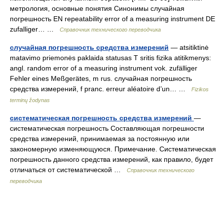
метрология, основные понятия Синонимы случайная
погрешность EN repeatability error of a measuring instrument DE
zufalliger… …
Справочник технического переводчика
случайная погрешность средства измерений
— atsitiktinė
matavimo priemonės paklaida statusas T sritis fizika atitikmenys:
angl. random error of a measuring instrument vok. zufälliger
Fehler eines Meßgerätes, m rus. случайная погрешность
средства измерений, f pranc. erreur aléatoire d’un… …
Fizikos
terminų žodynas
систематическая погрешность средства измерений
—
систематическая погрешность Составляющая погрешности
средства измерений, принимаемая за постоянную или
закономерную изменяющуюся. Примечание. Систематическая
погрешность данного средства измерений, как правило, будет
отличаться от систематической …
Справочник технического
переводчика