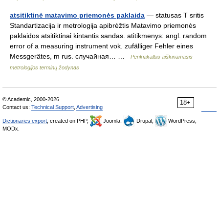
atsitiktinė matavimo priemonės paklaida
— statusas T sritis
Standartizacija ir metrologija apibrėžtis Matavimo priemonės
paklaidos atsitiktinai kintantis sandas. atitikmenys: angl. random
error of a measuring instrument vok. zufälliger Fehler eines
Messgerätes, m rus. случайная… …
Penkiakalbis aiškinamasis
metrologijos terminų žodynas
© Academic, 2000-2026
18+
Contact us:
Technical Support
,
Advertising
Dictionaries export
, created on PHP,
Joomla,
Drupal,
WordPress,
MODx.